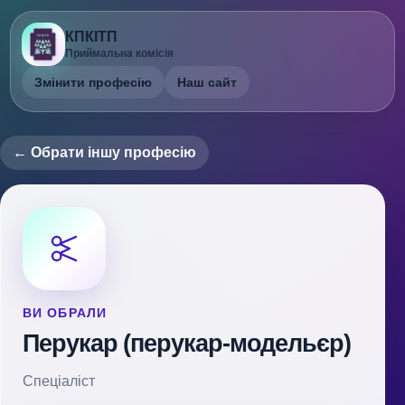
КПКІТП
Приймальна комісія
Змінити професію
Наш сайт
← Обрати іншу професію
ВИ ОБРАЛИ
Перукар (перукар-модельєр)
Спеціаліст