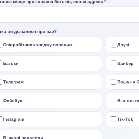
тичне місце проживання батьків, повна адреса
*
дки ви дізналися про нас?
Співробітник коледжу порадив
Друзі
Батьки
Вайбер
Телеграм
Пошук у 
Фейсбук
Вконтакт
Instagram
Tik-Tok
В школі порадили