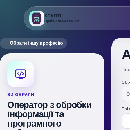
КПКІТП
Приймальна комісія
← Обрати іншу професію
А
Пол
Обр
ВИ ОБРАЛИ
Оператор з обробки
Прі
інформації та
програмного