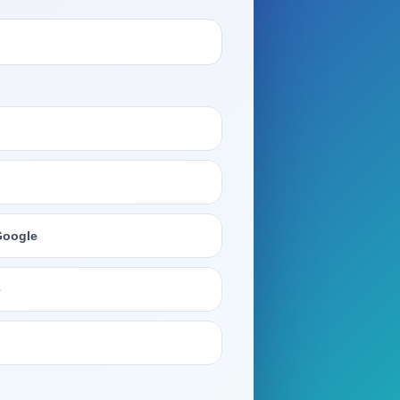
Google
е