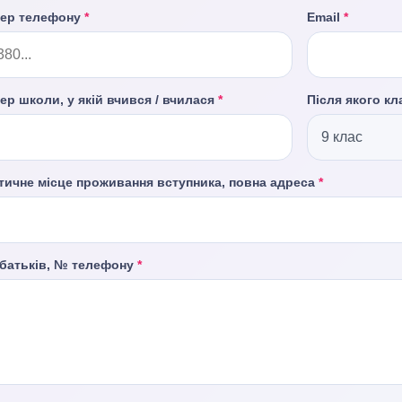
ер телефону
*
Email
*
ер школи, у якій вчився / вчилася
*
Після якого к
тичне місце проживання вступника, повна адреса
*
 батьків, № телефону
*