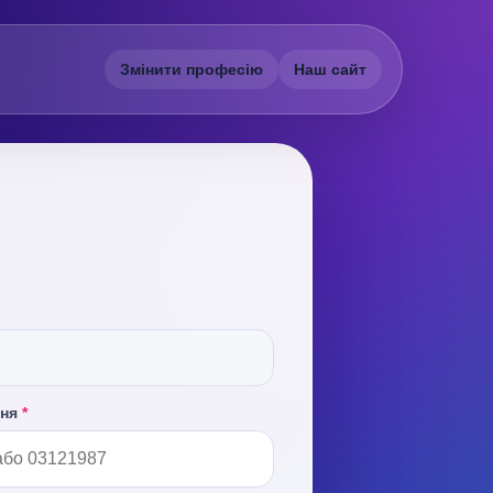
Змінити професію
Наш сайт
ння
*