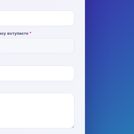
ласу вступаєте
*