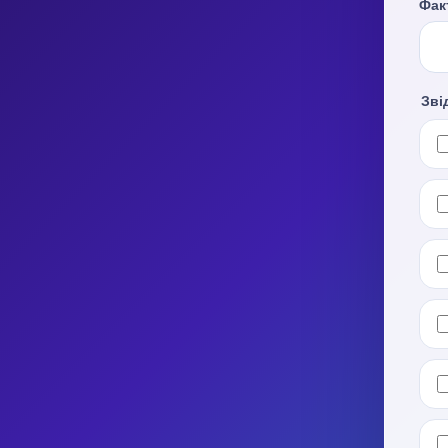
Фак
Зві